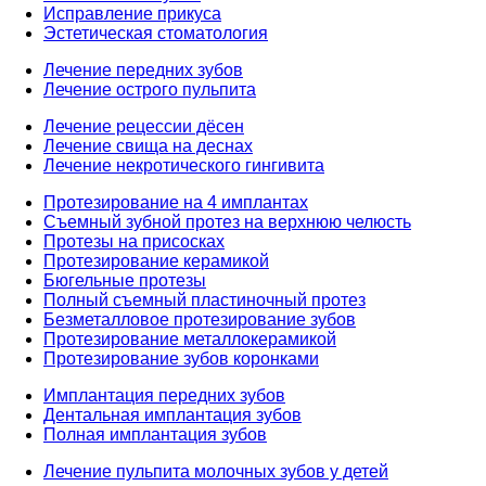
Исправление прикуса
Эстетическая стоматология
Лечение передних зубов
Лечение острого пульпита
Лечение рецессии дёсен
Лечение свища на деснах
Лечение некротического гингивита
Протезирование на 4 имплантах
Съемный зубной протез на верхнюю челюсть
Протезы на присосках
Протезирование керамикой
Бюгельные протезы
Полный съемный пластиночный протез
Безметалловое протезирование зубов
Протезирование металлокерамикой
Протезирование зубов коронками
Имплантация передних зубов
Дентальная имплантация зубов
Полная имплантация зубов
Лечение пульпита молочных зубов у детей