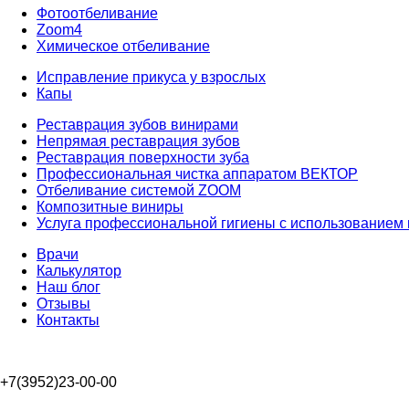
Фотоотбеливание
Zoom4
Химическое отбеливание
Исправление прикуса у взрослых
Капы
Реставрация зубов винирами
Непрямая реставрация зубов
Реставрация поверхности зуба
Профессиональная чистка аппаратом ВЕКТОР
Отбеливание системой ZOOM
Композитные виниры
Услуга профессиональной гигиены с использованием м
Врачи
Калькулятор
Наш блог
Отзывы
Контакты
+7(3952)23-00-00