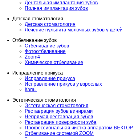
Дентальная имплантация зубов
Полная имплантация зубов
Детская стоматология
Детская стоматология
Лечение пульпита молочных зубов у детей
Отбеливание зубов
Отбеливание зубов
Фотоотбеливание
Zoom4
Химическое отбеливание
Исправление прикуса
Исправление прикуса
Исправление прикуса у взрослых
Капы
Эстетическая стоматология
Эстетическая стоматология
Реставрация зубов винирами
Непрямая реставрация зубов
Реставрация поверхности зуба
Профессиональная чистка аппаратом ВЕКТОР
Отбеливание системой ZOOM