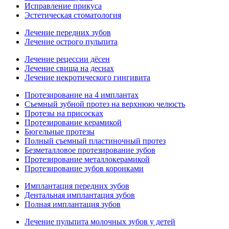
Исправление прикуса
Эстетическая стоматология
Лечение передних зубов
Лечение острого пульпита
Лечение рецессии дёсен
Лечение свища на деснах
Лечение некротического гингивита
Протезирование на 4 имплантах
Съемный зубной протез на верхнюю челюсть
Протезы на присосках
Протезирование керамикой
Бюгельные протезы
Полный съемный пластиночный протез
Безметалловое протезирование зубов
Протезирование металлокерамикой
Протезирование зубов коронками
Имплантация передних зубов
Дентальная имплантация зубов
Полная имплантация зубов
Лечение пульпита молочных зубов у детей